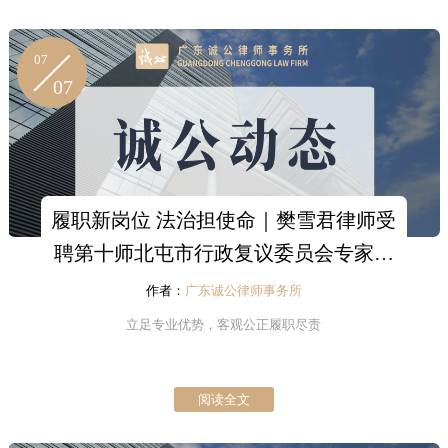
07
07
履职新岗位 法治担使命｜樊雪君律师受
聘第十师北屯市行政复议委员会专家委
员
作者：
广东诚公律师事务所
立足专业优势，客观公正履职尽责
阅读全文