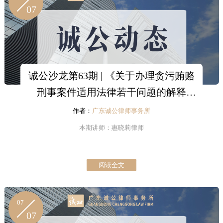
07
诚公沙龙第63期 | 《关于办理贪污贿赂
刑事案件适用法律若干问题的解释
（二）》学习心得分享
作者：
广东诚公律师事务所
本期讲师：惠晓莉律师
阅读全文
07
07