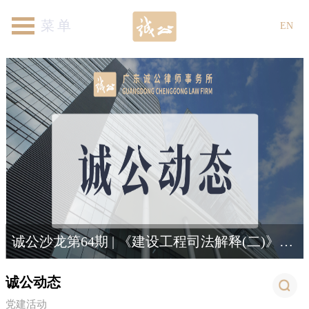
首页
关于我们
律师团队
专业领域
新闻资讯
各地机构
加入我们
联系我们
EN
诚公沙龙第64期 | 《建设工程司法解释(二)》新规解读与适用
诚公动态
党建活动