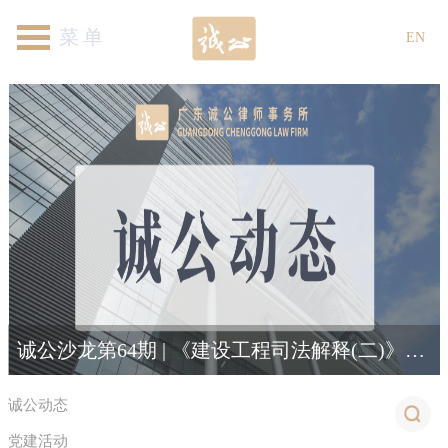
首页
关于我们
律师团队
专业领域
新闻资讯
各地机构
加入我们
联系我们
EN
诚公党委“喜迎建党105周年·羽动赛场展风采”羽毛球趣味邀请赛圆满落幕
诚公沙龙第64期 | 《建设工程司法解释(二)》新规解读与适用
诚公动态
党建活动