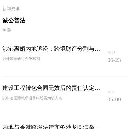
新闻资讯
诚公普法
全部
涉港离婚内地诉讼：跨境财产分割与管辖权博弈案例精析
2025
涉外婚家研讨会第39期
06-23
建设工程转包合同无效后的责任认定与实际施工人权益保护
2025
以中哈国际城堡项目纠纷案为切入点
05-09
内地与香港跨境法律实务沙龙圆满举行——聚焦香港民事诉讼程序