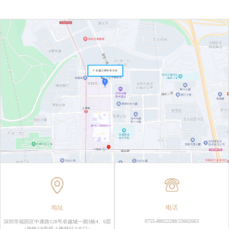
地址
电话
0755-88022288/23602663
深圳市福田区中康路128号卓越城一期3栋4、6层
（地铁4/9号线上梅林站A出口）