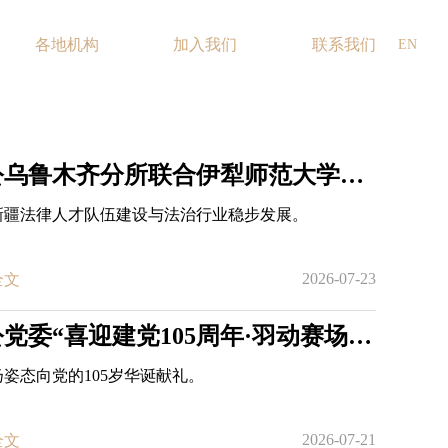
各地机构
加入我们
联系我们
EN
诚公乌鲁木齐分所联合伊犁师范大学法律培训圆满结束
新疆法律人才队伍建设与法治行业稳步发展。
2026-07-23
全文
诚公党委“喜迎建党105周年·羽动赛场展风采”羽毛球趣味邀请赛圆满落幕
姿态向党的105岁华诞献礼。
2026-07-21
全文