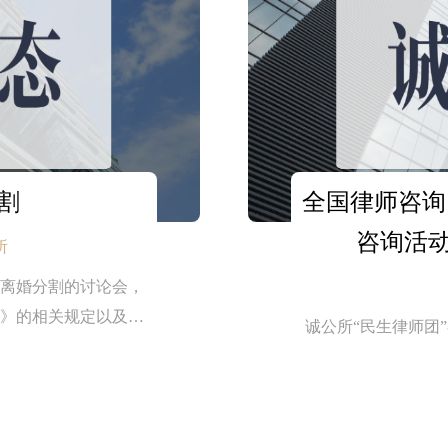
割
全国律师咨询
咨询活
所
离婚分割的讨论会，
》的相关规定以及司
诚公所“民生律师团
题股权遗产继承要考
主任郑涛律师主持了
本次议题进行了热烈