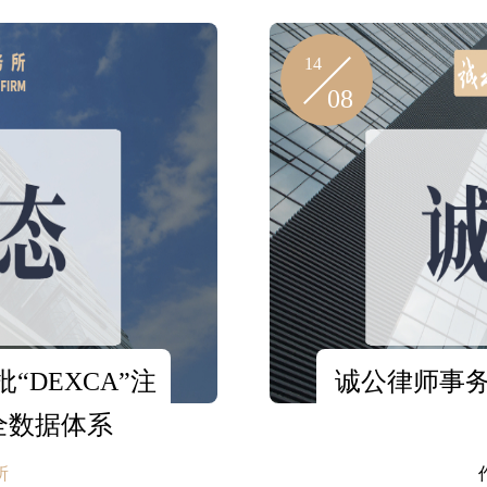
14
08
DEXCA”注
诚公律师事
全数据体系
所