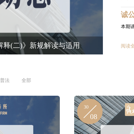
本期
学法律培训圆满结束
法解释(二)》新规解读与适用
阅读
普法
全部
30
08