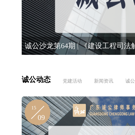
诚公乌鲁木齐分所联合伊犁师范大
诚公沙龙第64期 | 《建设工程司
诚公动态
党建活动
新闻资讯
诚公
15
09