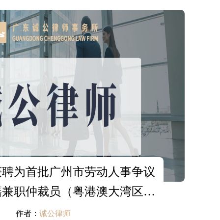
获聘为首批广州市劳动人事争议
籍兼职仲裁员（粤港澳大湾区律
师）
作者：
诚公律师