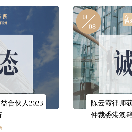
14
08
合伙人2023
陈云霞律师
行
仲裁委港澳
所