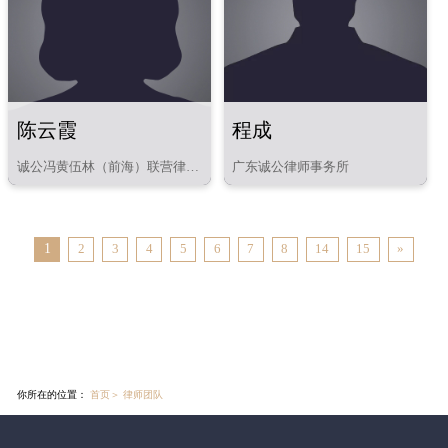
陈云霞
程成
诚公冯黄伍林（前海）联营律师
广东诚公律师事务所
事务所
1
2
3
4
5
6
7
8
14
15
»
你所在的位置：
首页
＞
律师团队