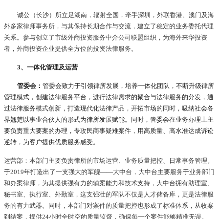
诚公（长沙）所立足湖南，辐射全国，牵手深圳，外联香港、澳门及海
外多家律师事务所，与其保持长期合作与交流，建立了稳定的业务委托代理
关系。参与创立了市级外商投资服务中介公司联盟组织，为海外来华投资
者，外商投资企业提供全方位的投资法律服务。
3、一体化管理及运营
管委会：
管委会致力于引领律所发展，培养一体化团队，不断升级律所
管理模式，创建法律服务平台，进行法律需求的聚合与法律服务的分发，通
过法律服务模式创新，打造现代化法律产品，开拓市场的同时，吸纳社会各
界翘楚以事业合伙人的形式为律所发展赋能。同时，管委会在业务办理上主
要负责重大要案的办理，专攻民商事疑难案件，用高质量、高水准达成诉讼
逆转，为客户提供优质服务感受。
运营部：本部门主要负责律所的市场运营、业务质量把控、日常事务管理。
于2019年打造出了一支强大的军舰——大中台，大中台主要服务于业务部门
和办案律师，为其提供强有力的辅案能力和技术支持，大中台拥有助理室、
秘书室、执行室、外勤室，这支强壮的军队不仅是人才储备库，更是法律服
务的有力武器。同时，本部门对案件的质量把控也形成了标准体系，从收案
到结案，提供24小时全时空的质量监督，确保每一个案件能够精准无误。