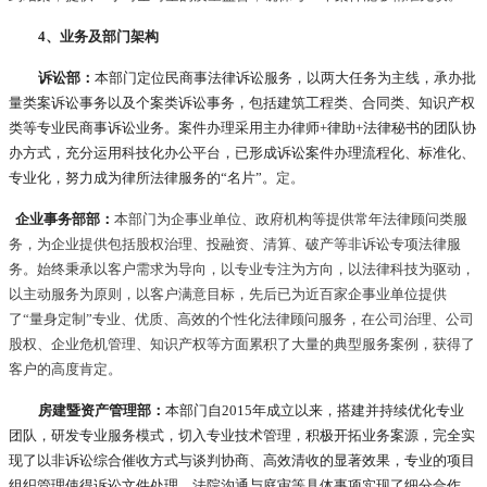
4、业务及部门架构
诉讼部：
本部门定位民商事法律诉讼服务，以两大任务为主线，承办批
量类案诉讼事务以及个案类诉讼事务，包括建筑工程类、合同类、知识产权
类等专业民商事诉讼业务。案件办理采用主办律师+律助+法律秘书的团队协
办方式，充分运用科技化办公平台，已形成诉讼案件办理流程化、标准化、
专业化，努力成为律所法律服务的“名片”。
定。
  企业事务部部：
本部门为企事业单位、政府机构等提供常年法律顾问类服
务，为企业提供包括股权治理、投融资、清算、破产等非诉讼专项法律服
务。始终秉承以客户需求为导向，以专业专注为方向，以法律科技为驱动，
以主动服务为原则，以客户满意目标，先后已为近百家企事业单位提供
了“量身定制”专业、优质、高效的个性化法律顾问服务，在公司治理、公司
股权、企业危机管理、知识产权等方面累积了大量的典型服务案例，获得了
客户的高度肯定。
房建暨资产管理部：
本部门自2015年成立以来，搭建并持续优化专业
团队，研发专业服务模式，切入专业技术管理，积极开拓业务案源，完全实
现了以非诉讼综合催收方式与谈判协商、高效清收的显著效果，专业的项目
组织管理使得诉讼文件处理、法院沟通与庭审等具体事项实现了细分合作，