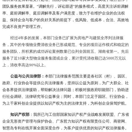
团队服务效果显著。“调解先行，诉讼跟进”的服务模式，高度关注诉前调解
率、庭前调解率、庭后调解率及客户满意度，致力于在维护企业的合法权
益、保持企业与客户的良好关系的前提下，低风险、低成本，合法、高效地
完成不良资产管理工作。
经过4年多的发展，本部门业务已扩展为房地产与建筑全序列法律服
务，其中的专项物业费清收业务已形成规范、专业的项目运作模式和稳定的
服务团队，所积累的成功诉讼案例数量已位列全国前五、湖南省第一。先后
服务了近10家大型物业服务集团或企业，累计受托清收额已达5000万元以
上，清收率高达90%以上。
公益与公共法律部：
本部门法律服务范围主要是各社区（村）、园区、
政府、行业协会等提供公共法律服务，坚持以公益为原则，为广大群众、社
会各界提供法律援助，帮助解决法律问题；积极对接政府职能部门，协助进
行社会调研、法律研究等公益事业；同时，本部门立足于园区、行业协会，
为上千家科创企业提供以知识产权为主的法律支持，为科创企业保驾护航。
知识产权部
：我所已与工信部国家知识产权产业战略发展联盟、广东省
企业无形资产管理与保护协会、广东哲力知识产权有限责任公司、商密网、
智慧岛专利在线开展全面深度合作，为客户提供优质的知识产权法律服务。