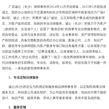
广东诚公（长沙）律师事务所2014年12月开始筹备，2015年5月获批准
成立。我所办公场所位于交通便利的长沙市雨花区湘府中路复地活力广场4
栋6层。诚公（长沙）所秉承“诚公”诚信、公正和助客户事业成功的服务理
念，为客户提供优质、高效的专业法律服务。诚公（长沙）所致力于为客户
（政府机关、企业或个人）设置了“量身定制”的商事专业法律服务模式，律
所由管委会、运营与业务质控部、诉讼部、企业事务部、资产管理部和知识
产权部组成，具备完整配套的高档次办公设施，配备公司、上市、知识产
权、建筑等专业律师团队为客户量身专项订制法务服务方案，以实现客户合
法权益为最终工作目标。“以事业凝聚人、以发展吸引人、以业绩考核人、
以工作培养人”的文化理念，凝聚了一批又一批优秀律师和青年律助。从现
代法律服务的互联网化、专业化、流程化、标准化、科技化致力于创建一所
现代化、一体化的新型律师事务所。
1、专业定制法律服务
诚公(长沙)所定位为民商定制服务精品律师事务所，以定制民商事法律
服务为主，特别是公司成长陪护、为公司提供专项服务，包括但不限于股权
设计、知识产权、融资并购、劳动人事等诸多领域，具有丰富实战经验。
2、服务区域