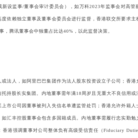
新设监事/董事会审计委员会），如万科2023年监事会对高
高度依赖独立董事及董事会委员会进行监督，香港联交所要求主
事，腾讯董事会中独董占比达40%，以此监督决策。
人或法人，如阿里巴巴集团作为法人股东投资设立子公司；香港
信托持股长实集团。内地董事需年满18周岁且无重大不良信用或
某上市公司因董事被列入失信名单遭监管处罚；香港允许外籍人
，如汇丰控股董事会包含多国籍成员。内地董事需履行忠实勤勉
港强调董事对公司整体负有高级受信责任（Fiduciary Dut