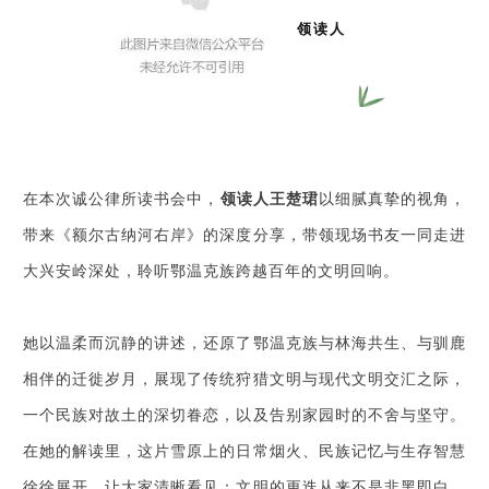
领读人
诚
公
在本次诚公律所读书会中，
领读人王楚珺
以细腻真挚的视角，
带来《额尔古纳河右岸》的深度分享，带领现场书友一同走进
大兴安岭深处，聆听鄂温克族跨越百年的文明回响。
她以温柔而沉静的讲述，还原了鄂温克族与林海共生、与驯鹿
相伴的迁徙岁月，展现了传统狩猎文明与现代文明交汇之际，
一个民族对故土的深切眷恋，以及告别家园时的不舍与坚守。
在她的解读里，这片雪原上的日常烟火、民族记忆与生存智慧
徐徐展开，让大家清晰看见：文明的更迭从来不是非黑即白，