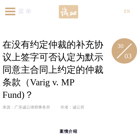
首页
关于我们
律师团队
专业领域
新闻资讯
各地机构
加入我们
联系我们
EN
在没有约定仲裁的补充协
30
03
议上签字可否认定为默示
同意主合同上约定的仲裁
条款（Varig v. MP
Fund)？
来源：广东诚公律师事务所
作者：诚公所
案情介绍