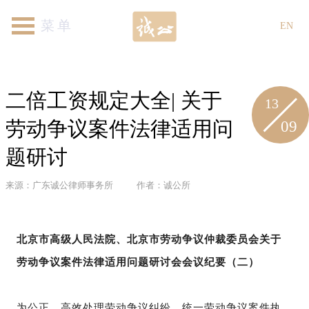
首页
关于我们
律师团队
专业领域
新闻资讯
各地机构
加入我们
联系我们
EN
二倍工资规定大全| 关于
13
09
劳动争议案件法律适用问
题研讨
来源：广东诚公律师事务所
作者：诚公所
北京市高级人民法院、北京市劳动争议仲裁委员会关于
劳动争议案件法律适用问题研讨会会议纪要（二）
为公正、高效处理劳动争议纠纷，统一劳动争议案件执