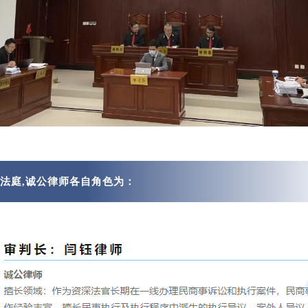
拟法庭,诚公律师各自角色为：