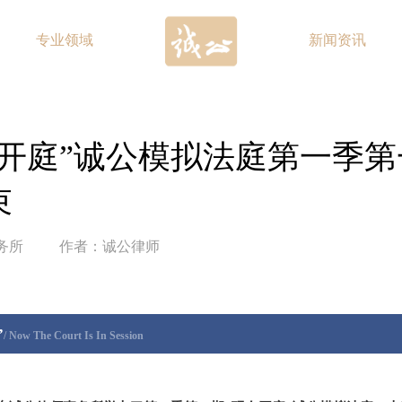
专业领域
新闻资讯
在开庭”诚公模拟法庭第一季第
束
务所
作者：诚公律师
”
/ Now The Court Is I
n S
ession