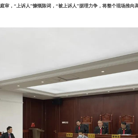
着庭审，“上诉人”慷慨陈词，“被上诉人”据理力争，将整个现场推向